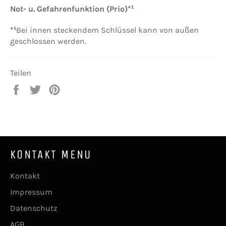
Not- u. Gefahrenfunktion (Prio)*¹
*¹
Bei innen steckendem Schlüssel kann von außen
geschlossen werden.
Teilen
Auf
Auf
Auf
Facebook
Twitter
Pinterest
teilen
twittern
pinnen
KONTAKT MENU
Kontakt
Impressum
Datenschutz
AGB