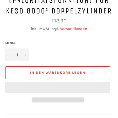
(PRIORITÄTSFUNKTION) FÜR
KESO 8000² DOPPELZYLINDER
Normaler
€12,90
Preis
inkl. MwSt. zzgl.
Versandkosten
MENGE
−
+
IN DEN WARENKORB LEGEN